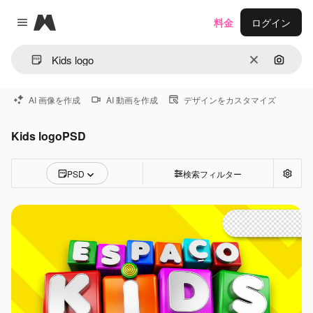
Magnific
料金
ログイン
Close menu
消去
画像で
AI 画像を作成
AI 動画を作成
デザインをカスタマイズ
Kids logoPSD
PSD
検索フィルター