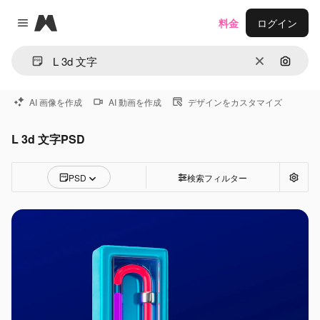
Magnific
料金
ログイン
Close menu
消去
画像で
AI 画像を作成
AI 動画を作成
デザインをカスタマイズ
L 3d 文字PSD
PSD
検索フィルター