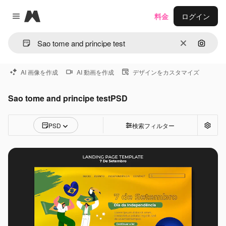
Magnific
料金
ログイン
Close menu
消去
画像で
AI 画像を作成
AI 動画を作成
デザインをカスタマイズ
Sao tome and principe testPSD
PSD
検索フィルター