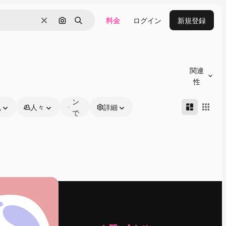
料金
ログイン
新規登録
消去
画像で検索
検索
オ
ン
関連
ラ
性
イ
ン
色
人々
詳細
で
編
集
可
能