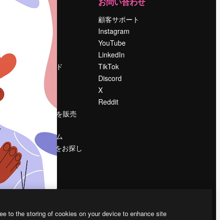
運営
お問い合わせ
料金
顧客サポート
会社概要
Instagram
Reviews
YouTube
採用情報
LinkedIn
検索トレンド
TikTok
ブログ
Discord
イベント
X
Slidesgo
Reddit
コンテンツを販売
する
プレスルーム
magnific.aiをお探し
ですか？
ee to the storing of cookies on your device to enhance site