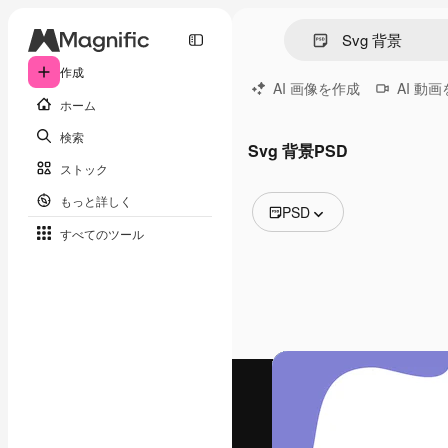
作成
AI 画像を作成
AI 動
ホーム
検索
Svg 背景PSD
ストック
もっと詳しく
PSD
すべてのツール
全ての画像
ベクトル
イラスト
写真
PSD
テンプレート
モックアップ
動画
映像素材
モーショングラフィックス
動画テンプレート
アイコン
3D モデル