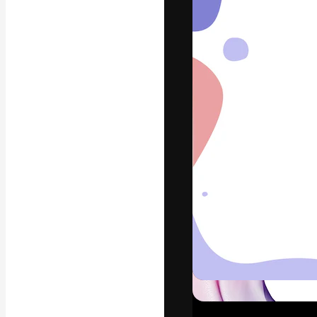
フォント
最高のクリエイ
ットフォーム。
店、スタジオを
います。
日本語
Copyright © 2010-