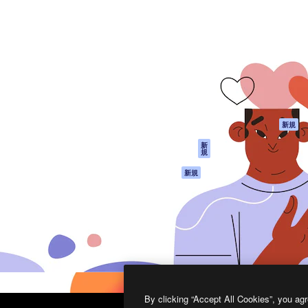
製品
はじめに
ティブ制作を導くためのプラ
Spaces
Academy
クリエイター、企業、代理
AI アシスタント
ドキュメント
含む100万人以上が利用して
AI 画像生成ツール
サポート
AI 動画生成ツール
利用規約
AI 音声合成ツール
プライバシーポリ
シー
ストックコンテン
ツ
オリジナル
新規
Claude/ChatGPT
クッキーポリシー
新
規
向けMCP
トラストセンター
エージェント
アフィリエイト
新規
API
法人向け
モバイルアプリ
すべてのMagnificツ
ール
2026
Freepik Company S.L.U.
無断複写・転載を禁じます
.
By clicking “Accept All Cookies”, you agr