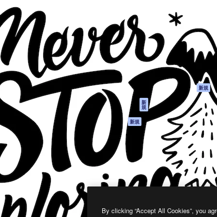
製品
はじめに
ティブ制作を導くためのプラ
Spaces
Academy
クリエイター、企業、代理
AI アシスタント
ドキュメント
含む100万人以上が利用して
AI 画像生成ツール
サポート
AI 動画生成ツール
利用規約
AI 音声合成ツール
プライバシーポリ
シー
ストックコンテン
ツ
オリジナル
新規
Claude/ChatGPT
クッキーポリシー
新
規
向けMCP
トラストセンター
エージェント
アフィリエイト
新規
API
法人向け
モバイルアプリ
すべてのMagnificツ
ール
2026
Freepik Company S.L.U.
無断複写・転載を禁じます
.
By clicking “Accept All Cookies”, you agr