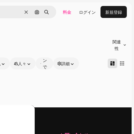
料金
ログイン
新規登録
消去
画像で検索
検索
オ
ン
関連
ラ
性
イ
ン
色
人々
詳細
で
編
集
可
能