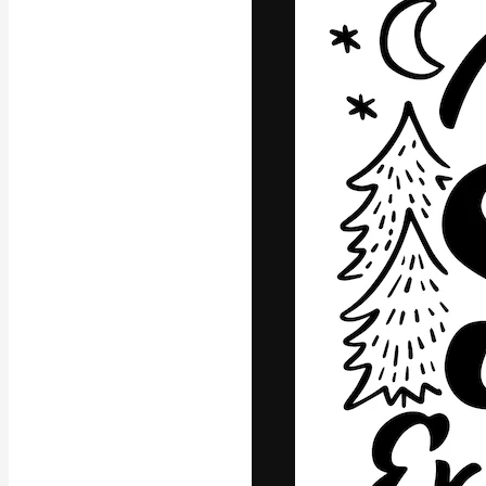
フォント
最高のクリエイ
ットフォーム。
店、スタジオを
います。
日本語
Copyright © 2010-