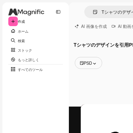
作成
AI 画像を作成
AI 動
ホーム
検索
Tシャツのデザインを引用P
ストック
もっと詳しく
PSD
すべてのツール
全ての画像
ベクトル
イラスト
写真
PSD
テンプレート
モックアップ
動画
映像素材
モーショングラフィックス
動画テンプレート
アイコン
3D モデル