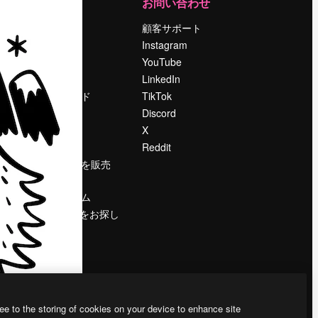
運営
お問い合わせ
料金
顧客サポート
会社概要
Instagram
Reviews
YouTube
採用情報
LinkedIn
検索トレンド
TikTok
ブログ
Discord
イベント
X
Slidesgo
Reddit
コンテンツを販売
する
プレスルーム
magnific.aiをお探し
ですか？
ee to the storing of cookies on your device to enhance site