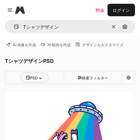
Magnific
料金
ログイン
Close menu
消去
画像で
AI 画像を作成
AI 動画を作成
デザインをカスタマイズ
TシャツデザインPSD
PSD
検索フィルター