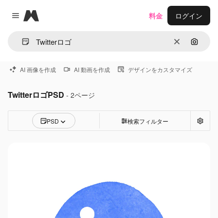
Magnific
料金
ログイン
Close menu
消去
画像で
AI 画像を作成
AI 動画を作成
デザインをカスタマイズ
TwitterロゴPSD
- 2ページ
PSD
検索フィルター