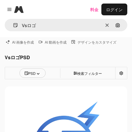
Magnific
料金
ログイン
Close menu
消去
画像で
AI 画像を作成
AI 動画を作成
デザインをカスタマイズ
VsロゴPSD
PSD
検索フィルター