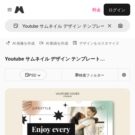
Magnific
料金
ログイン
Close menu
消去
画像で
AI 画像を作成
AI 動画を作成
デザインをカスタマイズ
Youtube サムネイル デザイン テンプレートPSD
PSD
検索フィルター