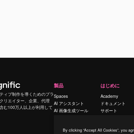
製品
はじめに
ティブ制作を導くためのプラ
Spaces
Academy
クリエイター、企業、代理
AI アシスタント
ドキュメント
含む100万人以上が利用して
AI 画像生成ツール
サポート
AI 動画生成ツール
利用規約
AI 音声合成ツール
プライバシーポリ
By clicking “Accept All Cookies”, you agr
シー
ストックコンテン