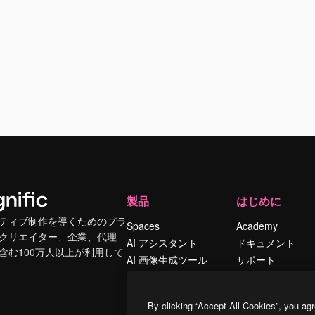
製品
はじめに
ティブ制作を導くためのプラ
Spaces
Academy
クリエイター、企業、代理
AI アシスタント
ドキュメント
含む100万人以上が利用して
AI 画像生成ツール
サポート
AI 動画生成ツール
利用規約
AI 音声合成ツール
プライバシーポリ
By clicking “Accept All Cookies”, you agr
シー
ストックコンテン