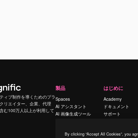
製品
はじめに
ティブ制作を導くためのプラ
Spaces
Academy
クリエイター、企業、代理
AI アシスタント
ドキュメント
含む100万人以上が利用して
AI 画像生成ツール
サポート
AI 動画生成ツール
利用規約
AI 音声合成ツール
プライバシーポリ
By clicking “Accept All Cookies”, you agr
シー
ストックコンテン