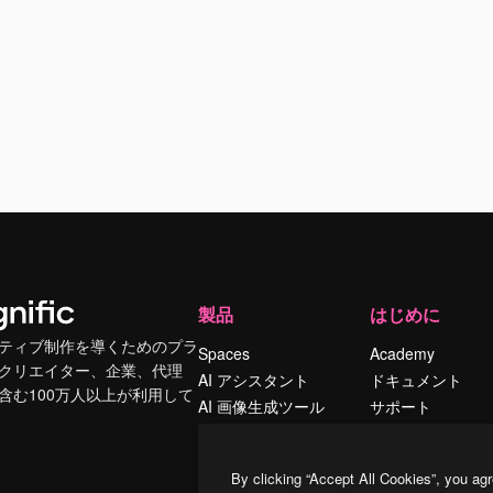
製品
はじめに
ティブ制作を導くためのプラ
Spaces
Academy
クリエイター、企業、代理
AI アシスタント
ドキュメント
含む100万人以上が利用して
AI 画像生成ツール
サポート
AI 動画生成ツール
利用規約
AI 音声合成ツール
プライバシーポリ
By clicking “Accept All Cookies”, you agr
シー
ストックコンテン