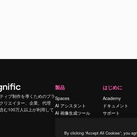
製品
はじめに
ティブ制作を導くためのプラ
Spaces
Academy
クリエイター、企業、代理
AI アシスタント
ドキュメント
含む100万人以上が利用して
AI 画像生成ツール
サポート
AI 動画生成ツール
利用規約
AI 音声合成ツール
プライバシーポリ
By clicking “Accept All Cookies”, you agr
シー
ストックコンテン