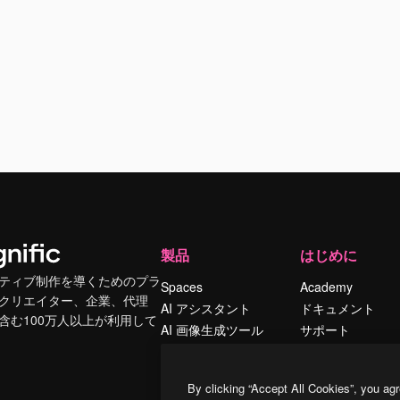
製品
はじめに
ティブ制作を導くためのプラ
Spaces
Academy
クリエイター、企業、代理
AI アシスタント
ドキュメント
含む100万人以上が利用して
AI 画像生成ツール
サポート
AI 動画生成ツール
利用規約
AI 音声合成ツール
プライバシーポリ
By clicking “Accept All Cookies”, you agr
シー
ストックコンテン