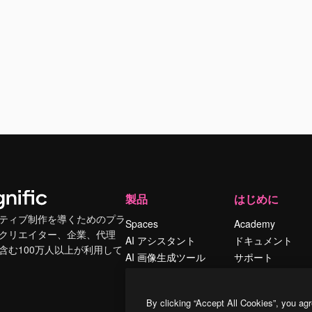
製品
はじめに
ティブ制作を導くためのプラ
Spaces
Academy
クリエイター、企業、代理
AI アシスタント
ドキュメント
含む100万人以上が利用して
AI 画像生成ツール
サポート
AI 動画生成ツール
利用規約
AI 音声合成ツール
プライバシーポリ
By clicking “Accept All Cookies”, you agr
シー
ストックコンテン