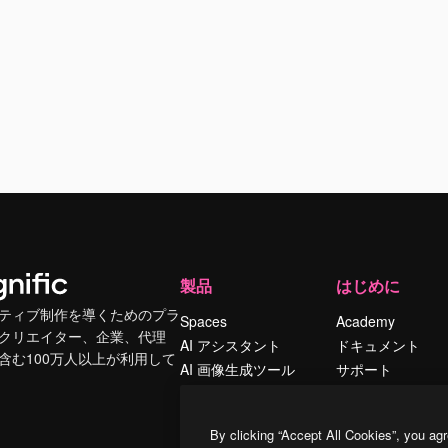
製品
はじめに
ティブ制作を導くためのプラ
Spaces
Academy
クリエイター、企業、代理
AI アシスタント
ドキュメント
含む100万人以上が利用して
AI 画像生成ツール
サポート
AI 動画生成ツール
利用規約
AI 音声合成ツール
プライバシーポリ
By clicking “Accept All Cookies”, you agr
シー
ストックコンテン