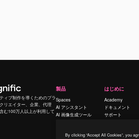
製品
はじめに
ティブ制作を導くためのプラ
Spaces
Academy
クリエイター、企業、代理
AI アシスタント
ドキュメント
含む100万人以上が利用して
AI 画像生成ツール
サポート
AI 動画生成ツール
利用規約
AI 音声合成ツール
プライバシーポリ
By clicking “Accept All Cookies”, you agr
シー
ストックコンテン