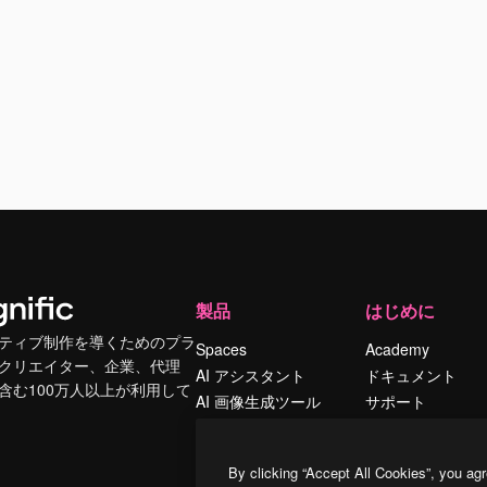
製品
はじめに
ティブ制作を導くためのプラ
Spaces
Academy
クリエイター、企業、代理
AI アシスタント
ドキュメント
含む100万人以上が利用して
AI 画像生成ツール
サポート
AI 動画生成ツール
利用規約
AI 音声合成ツール
プライバシーポリ
By clicking “Accept All Cookies”, you agr
シー
ストックコンテン