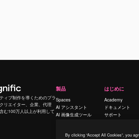
製品
はじめに
ティブ制作を導くためのプラ
Spaces
Academy
クリエイター、企業、代理
AI アシスタント
ドキュメント
含む100万人以上が利用して
AI 画像生成ツール
サポート
AI 動画生成ツール
利用規約
AI 音声合成ツール
プライバシーポリ
By clicking “Accept All Cookies”, you agr
シー
ストックコンテン