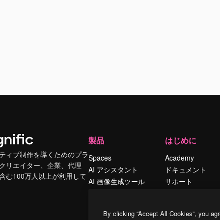
製品
はじめに
ティブ制作を導くためのプラ
Spaces
Academy
クリエイター、企業、代理
AI アシスタント
ドキュメント
含む100万人以上が利用して
AI 画像生成ツール
サポート
AI 動画生成ツール
利用規約
AI 音声合成ツール
プライバシーポリ
By clicking “Accept All Cookies”, you agr
シー
ストックコンテン