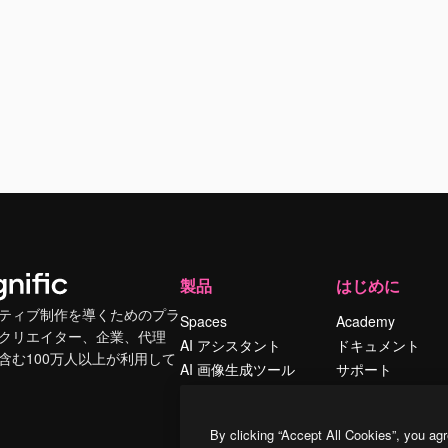
製品
はじめに
ティブ制作を導くためのプラ
Spaces
Academy
クリエイター、企業、代理
AI アシスタント
ドキュメント
含む100万人以上が利用して
AI 画像生成ツール
サポート
AI 動画生成ツール
利用規約
AI 音声合成ツール
プライバシーポリ
By clicking “Accept All Cookies”, you agr
シー
ストックコンテン