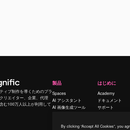
製品
はじめに
ティブ制作を導くためのプラ
Spaces
Academy
クリエイター、企業、代理
AI アシスタント
ドキュメント
含む100万人以上が利用して
AI 画像生成ツール
サポート
AI 動画生成ツール
利用規約
AI 音声合成ツール
プライバシーポリ
By clicking “Accept All Cookies”, you agr
シー
ストックコンテン