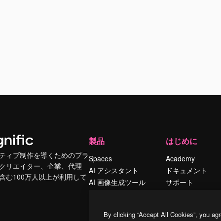
製品
はじめに
ティブ制作を導くためのプラ
Spaces
Academy
クリエイター、企業、代理
AI アシスタント
ドキュメント
含む100万人以上が利用して
AI 画像生成ツール
サポート
AI 動画生成ツール
利用規約
AI 音声合成ツール
プライバシーポリ
By clicking “Accept All Cookies”, you agr
シー
ストックコンテン