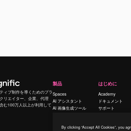
製品
はじめに
ティブ制作を導くためのプラ
Spaces
Academy
クリエイター、企業、代理
AI アシスタント
ドキュメント
含む100万人以上が利用して
AI 画像生成ツール
サポート
AI 動画生成ツール
利用規約
AI 音声合成ツール
プライバシーポリ
By clicking “Accept All Cookies”, you agr
シー
ストックコンテン