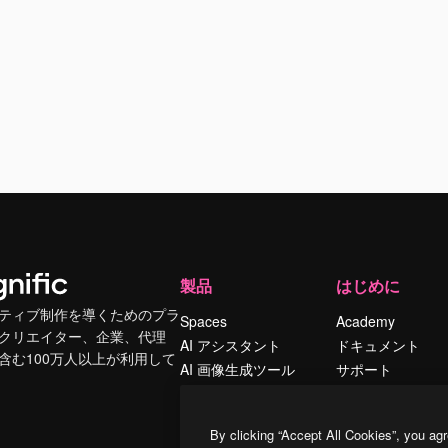
製品
はじめに
ティブ制作を導くためのプラ
Spaces
Academy
クリエイター、企業、代理
AI アシスタント
ドキュメント
含む100万人以上が利用して
AI 画像生成ツール
サポート
AI 動画生成ツール
利用規約
AI 音声合成ツール
プライバシーポリ
By clicking “Accept All Cookies”, you agr
シー
ストックコンテン