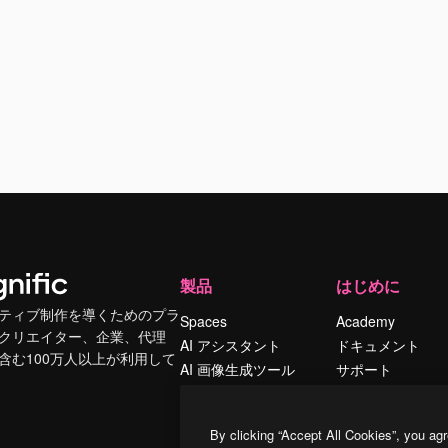
製品
はじめに
ティブ制作を導くためのプラ
Spaces
Academy
クリエイター、企業、代理
AI アシスタント
ドキュメント
含む100万人以上が利用して
AI 画像生成ツール
サポート
AI 動画生成ツール
利用規約
AI 音声合成ツール
プライバシーポリ
By clicking “Accept All Cookies”, you agr
シー
ストックコンテン