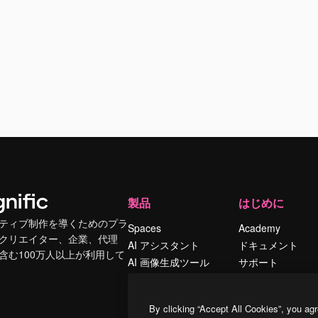
製品
はじめに
ティブ制作を導くためのプラ
Spaces
Academy
クリエイター、企業、代理
AI アシスタント
ドキュメント
含む100万人以上が利用して
AI 画像生成ツール
サポート
AI 動画生成ツール
利用規約
AI 音声合成ツール
プライバシーポリ
By clicking “Accept All Cookies”, you agr
シー
ストックコンテン