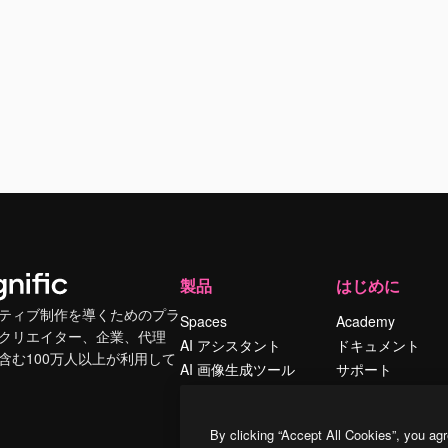
製品
はじめに
ティブ制作を導くためのプラ
Spaces
Academy
クリエイター、企業、代理
AI アシスタント
ドキュメント
含む100万人以上が利用して
AI 画像生成ツール
サポート
AI 動画生成ツール
利用規約
AI 音声合成ツール
プライバシーポリ
By clicking “Accept All Cookies”, you agr
シー
ストックコンテン