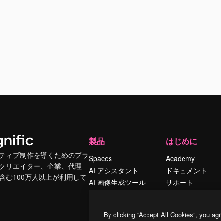
製品
はじめに
ティブ制作を導くためのプラ
Spaces
Academy
クリエイター、企業、代理
AI アシスタント
ドキュメント
含む100万人以上が利用して
AI 画像生成ツール
サポート
AI 動画生成ツール
利用規約
AI 音声合成ツール
プライバシーポリ
By clicking “Accept All Cookies”, you agr
シー
ストックコンテン