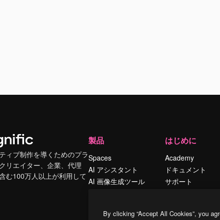
製品
はじめに
ティブ制作を導くためのプラ
Spaces
Academy
クリエイター、企業、代理
AI アシスタント
ドキュメント
含む100万人以上が利用して
AI 画像生成ツール
サポート
AI 動画生成ツール
利用規約
AI 音声合成ツール
プライバシーポリ
By clicking “Accept All Cookies”, you agr
シー
ストックコンテン