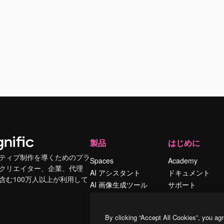
製品
はじめに
ティブ制作を導くためのプラ
Spaces
Academy
クリエイター、企業、代理
AI アシスタント
ドキュメント
含む100万人以上が利用して
AI 画像生成ツール
サポート
AI 動画生成ツール
利用規約
AI 音声合成ツール
プライバシーポリ
By clicking “Accept All Cookies”, you agr
シー
ストックコンテン