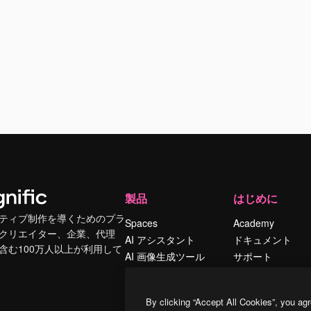
製品
はじめに
ティブ制作を導くためのプラ
Spaces
Academy
クリエイター、企業、代理
AI アシスタント
ドキュメント
含む100万人以上が利用して
AI 画像生成ツール
サポート
AI 動画生成ツール
利用規約
AI 音声合成ツール
プライバシーポリ
By clicking “Accept All Cookies”, you agr
シー
ストックコンテン