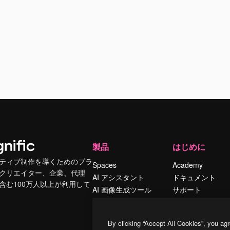
製品
はじめに
ティブ制作を導くためのプラ
Spaces
Academy
クリエイター、企業、代理
AI アシスタント
ドキュメント
含む100万人以上が利用して
AI 画像生成ツール
サポート
AI 動画生成ツール
利用規約
AI 音声合成ツール
プライバシーポリ
By clicking “Accept All Cookies”, you agr
シー
ストックコンテン