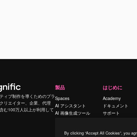
製品
はじめに
ティブ制作を導くためのプラ
Spaces
Academy
クリエイター、企業、代理
AI アシスタント
ドキュメント
含む100万人以上が利用して
AI 画像生成ツール
サポート
AI 動画生成ツール
利用規約
AI 音声合成ツール
プライバシーポリ
By clicking “Accept All Cookies”, you agr
シー
ストックコンテン