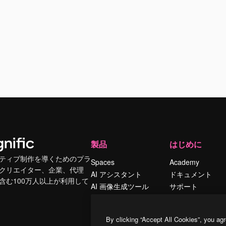
製品
はじめに
ティブ制作を導くためのプラ
Spaces
Academy
クリエイター、企業、代理
AI アシスタント
ドキュメント
含む100万人以上が利用して
AI 画像生成ツール
サポート
AI 動画生成ツール
利用規約
AI 音声合成ツール
プライバシーポリ
By clicking “Accept All Cookies”, you agr
シー
ストックコンテン