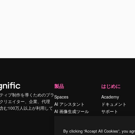
製品
はじめに
ティブ制作を導くためのプラ
Spaces
Academy
クリエイター、企業、代理
AI アシスタント
ドキュメント
含む100万人以上が利用して
AI 画像生成ツール
サポート
AI 動画生成ツール
利用規約
AI 音声合成ツール
プライバシーポリ
By clicking “Accept All Cookies”, you agr
シー
ストックコンテン