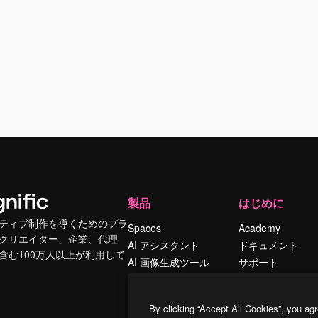
製品
はじめに
ティブ制作を導くためのプラ
Spaces
Academy
クリエイター、企業、代理
AI アシスタント
ドキュメント
含む100万人以上が利用して
AI 画像生成ツール
サポート
AI 動画生成ツール
利用規約
AI 音声合成ツール
プライバシーポリ
By clicking “Accept All Cookies”, you agr
シー
ストックコンテン