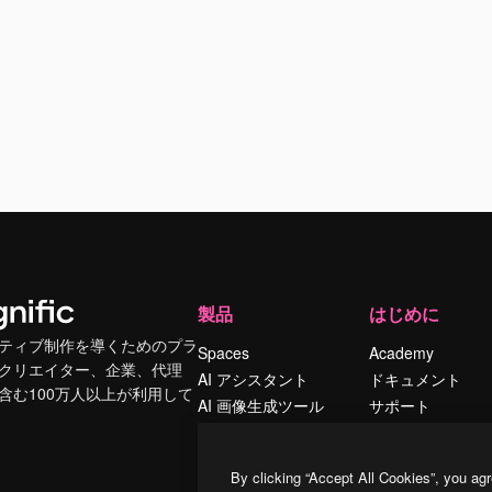
製品
はじめに
ティブ制作を導くためのプラ
Spaces
Academy
クリエイター、企業、代理
AI アシスタント
ドキュメント
含む100万人以上が利用して
AI 画像生成ツール
サポート
AI 動画生成ツール
利用規約
AI 音声合成ツール
プライバシーポリ
By clicking “Accept All Cookies”, you agr
シー
ストックコンテン