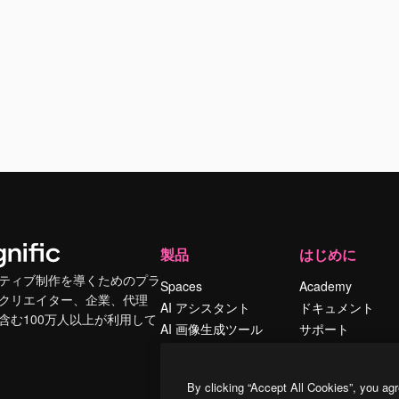
製品
はじめに
ティブ制作を導くためのプラ
Spaces
Academy
クリエイター、企業、代理
AI アシスタント
ドキュメント
含む100万人以上が利用して
AI 画像生成ツール
サポート
AI 動画生成ツール
利用規約
AI 音声合成ツール
プライバシーポリ
By clicking “Accept All Cookies”, you agr
シー
ストックコンテン