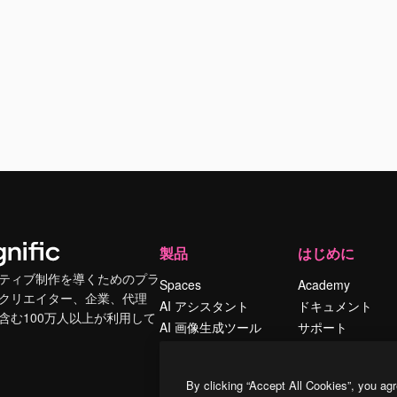
製品
はじめに
ティブ制作を導くためのプラ
Spaces
Academy
クリエイター、企業、代理
AI アシスタント
ドキュメント
含む100万人以上が利用して
AI 画像生成ツール
サポート
AI 動画生成ツール
利用規約
AI 音声合成ツール
プライバシーポリ
By clicking “Accept All Cookies”, you agr
シー
ストックコンテン