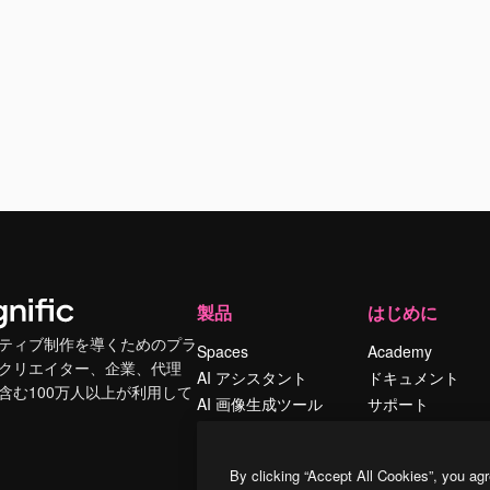
製品
はじめに
ティブ制作を導くためのプラ
Spaces
Academy
クリエイター、企業、代理
AI アシスタント
ドキュメント
含む100万人以上が利用して
AI 画像生成ツール
サポート
AI 動画生成ツール
利用規約
AI 音声合成ツール
プライバシーポリ
By clicking “Accept All Cookies”, you agr
シー
ストックコンテン