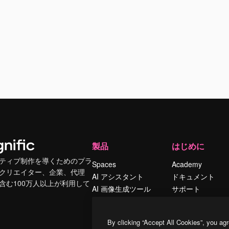
製品
はじめに
ティブ制作を導くためのプラ
Spaces
Academy
クリエイター、企業、代理
AI アシスタント
ドキュメント
含む100万人以上が利用して
AI 画像生成ツール
サポート
AI 動画生成ツール
利用規約
AI 音声合成ツール
プライバシーポリ
By clicking “Accept All Cookies”, you agr
シー
ストックコンテン