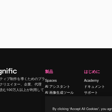
製品
はじめに
ティブ制作を導くためのプラ
Spaces
Academy
クリエイター、企業、代理
AI アシスタント
ドキュメント
含む100万人以上が利用して
AI 画像生成ツール
サポート
AI 動画生成ツール
利用規約
AI 音声合成ツール
プライバシーポリ
By clicking “Accept All Cookies”, you agr
シー
ストックコンテン