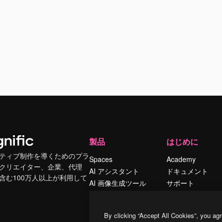
製品
はじめに
ティブ制作を導くためのプラ
Spaces
Academy
クリエイター、企業、代理
AI アシスタント
ドキュメント
含む100万人以上が利用して
AI 画像生成ツール
サポート
AI 動画生成ツール
利用規約
AI 音声合成ツール
プライバシーポリ
By clicking “Accept All Cookies”, you agr
シー
ストックコンテン