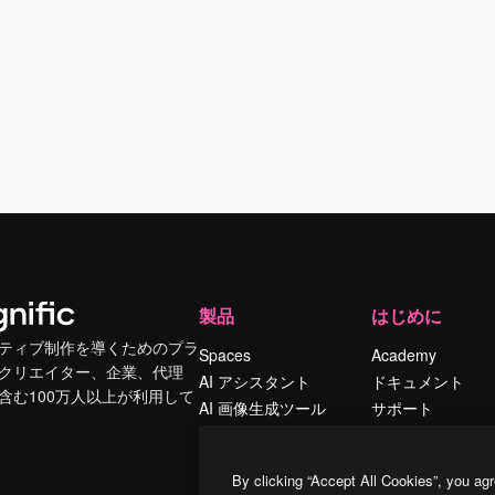
製品
はじめに
ティブ制作を導くためのプラ
Spaces
Academy
クリエイター、企業、代理
AI アシスタント
ドキュメント
含む100万人以上が利用して
AI 画像生成ツール
サポート
AI 動画生成ツール
利用規約
AI 音声合成ツール
プライバシーポリ
By clicking “Accept All Cookies”, you agr
シー
ストックコンテン