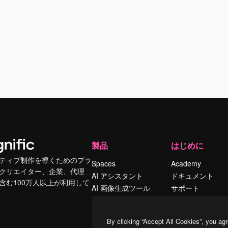
製品
はじめに
ティブ制作を導くためのプラ
Spaces
Academy
クリエイター、企業、代理
AI アシスタント
ドキュメント
含む100万人以上が利用して
AI 画像生成ツール
サポート
AI 動画生成ツール
利用規約
AI 音声合成ツール
プライバシーポリ
By clicking “Accept All Cookies”, you agr
シー
ストックコンテン