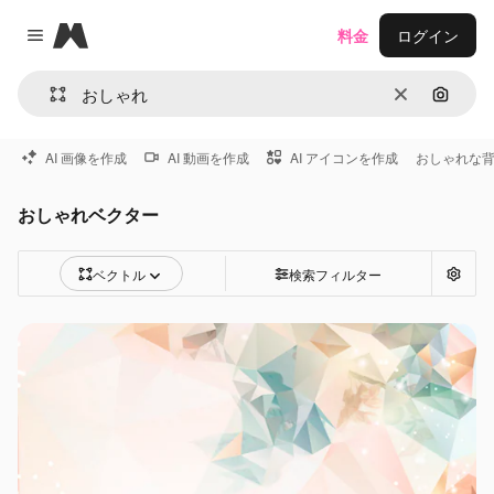
Magnific
料金
ログイン
Close menu
消去
画像で
AI 画像を作成
AI 動画を作成
AI アイコンを作成
おしゃれな
おしゃれベクター
ベクトル
検索フィルター