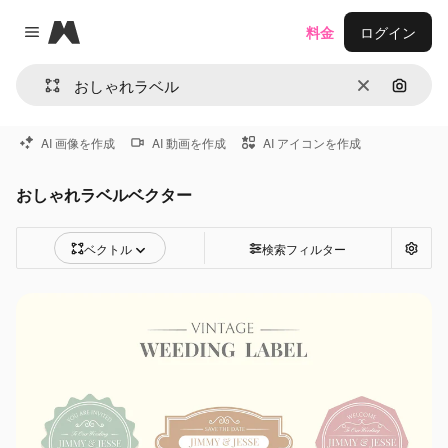
Magnific
料金
ログイン
Close menu
消去
画像で
AI 画像を作成
AI 動画を作成
AI アイコンを作成
おしゃれラベルベクター
ベクトル
検索フィルター