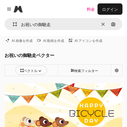
Magnific
料金
ログイン
Close menu
消去
画像で
AI 画像を作成
AI 動画を作成
AI アイコンを作成
お祝いの御馳走ベクター
ベクトル
検索フィルター